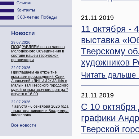
Ссылки
Контакты
21.11.2019
К 80-летию Победы
11 октября - 
Новости
выставка «Юб
29.07.2026
ПОЗДРАВЛЯЕМ новых членов
Тверскому об
Молодёжного Объединения в
составе нашей творческой
художников Р
организации
22.07.2026
Приглашаем на открытие
Читать дальше
выставки произведений Юлии
Ананьевой «ЛИНИИ ЖИЗНИ» в
Малый зал Тверского городского
музейно-выставочного центра 7
21.11.2019
августа в 16-00
22.07.2026
С 10 октября 
7 августа - 6 сентября 2026 года
- выставка живописи Владимира
графики Андр
Филиппова
Все новости
Тверской гор