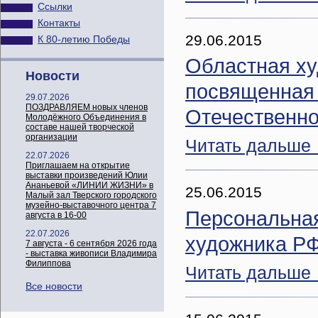
Ссылки
Контакты
29.06.2015
К 80-летию Победы
Областная ху
Новости
посвященная 
29.07.2026
ПОЗДРАВЛЯЕМ новых членов
Отечественно
Молодёжного Объединения в
составе нашей творческой
организации
Читать дальше
22.07.2026
Приглашаем на открытие
выставки произведений Юлии
Ананьевой «ЛИНИИ ЖИЗНИ» в
25.06.2015
Малый зал Тверского городского
музейно-выставочного центра 7
Персональная
августа в 16-00
22.07.2026
художника РФ
7 августа - 6 сентября 2026 года
- выставка живописи Владимира
Филиппова
Читать дальше
Все новости