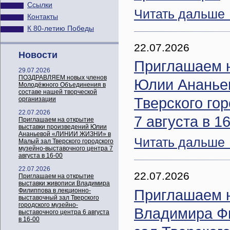
Ссылки
Читать дальше
Контакты
К 80-летию Победы
22.07.2026
Новости
Приглашаем н
29.07.2026
ПОЗДРАВЛЯЕМ новых членов
Юлии Ананье
Молодёжного Объединения в
составе нашей творческой
Тверского го
организации
22.07.2026
7 августа в 1
Приглашаем на открытие
выставки произведений Юлии
Ананьевой «ЛИНИИ ЖИЗНИ» в
Читать дальше
Малый зал Тверского городского
музейно-выставочного центра 7
августа в 16-00
22.07.2026
22.07.2026
Приглашаем на открытие
выставки живописи Владимира
Приглашаем н
Филиппова в лекционно-
выставочный зал Тверского
городского музейно-
Владимира Ф
выставочного центра 6 августа
в 16-00