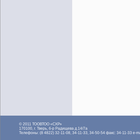
© 2011 ТООВТОО «СХР»
170100, г. Тверь, б-р Радищева д.14/7а
Те­лефо­ны: (8 4822) 32-11-08, 34-11-33, 34-50-54 факс: 34-11-33 e-m