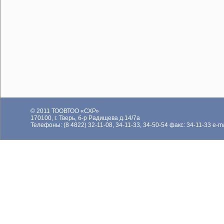
© 2011 ТООВТОО «СХР»
170100, г. Тверь, б-р Радищева д.14/7а
Те­лефо­ны: (8 4822) 32-11-08, 34-11-33, 34-50-54 факс: 34-11-33 e-m